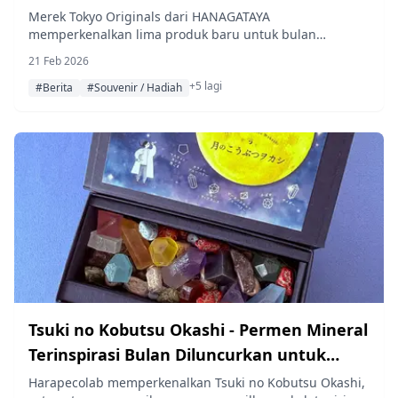
PAPABUBBLE, uRn.chAi&TeA, dan Eitaro
Merek Tokyo Originals dari HANAGATAYA
memperkenalkan lima produk baru untuk bulan
Sohonpo
Februari, yang dikembangkan melalui kolaborasi
21 Feb 2026
dengan toko-toko populer di Tokyo, termasuk pembuat
+5 lagi
permen artisan PAPABUBBLE, spesialis chai
#Berita
#Souvenir / Hadiah
uRn.chAi&TeA, dan toko manisan tradisional Eitaro
Sohonpo.
Tsuki no Kobutsu Okashi - Permen Mineral
Terinspirasi Bulan Diluncurkan untuk
Waktu Terbatas Mulai 30 Januari
Harapecolab memperkenalkan Tsuki no Kobutsu Okashi,