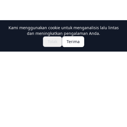
Kami menggunakan cookie untuk menganalisis lalu lintas
dan meningkatkan pengalaman Anda.
Jelajahi Festival & Acara
🎆
Tolak
Terima
Dapatkan Tiket Matsuri Jepang
Holiday Travel
Discover Amazing Experiences in Japan
Explore
Experiences
New Culture Experiences
Destinations