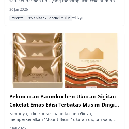
satu set permen unik yang menampilkan cokelat mirip
batu dan kohakuto (permen gula amber) potongan
30 Jan 2026
tangan yang terinspirasi oleh mineral bulan. Tersedia
+4 lagi
untuk waktu terbatas mulai 30 Januari 2026.
#Berita
#Manisan / Pencuci Mulut
Peluncuran Baumkuchen Ukuran Gigitan
Cokelat Emas Edisi Terbatas Musim Dingin
Nenrinya
Nenrinya, toko khusus baumkuchen Ginza,
memperkenalkan “Mount Baum” ukuran gigitan yang
dilapisi cokelat emas mewah, tersedia mulai 12 Januari
7 Jan 2026