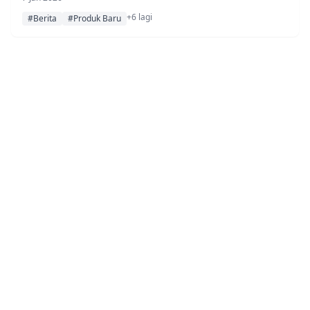
hingga pertengahan Februari 2026.
+6 lagi
#Berita
#Produk Baru