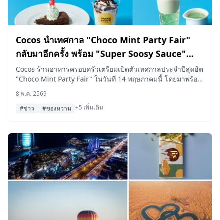
Cocos นำเทศกาล "Choco Mint Party Fair"
กลับมาอีกครั้ง พร้อม "Super Soosy Sauce"
เวอร์ชั่นใหม่ที่เข้มข้นกว่าเดิม
Cocos ร้านอาหารครอบครัวเตรียมเปิดตัวเทศกาลประจำปีสุดฮิต
"Choco Mint Party Fair" ในวันที่ 14 พฤษภาคมนี้ โดยมาพร้อม
กับของหวานช็อกโกแลตมิ้นต์ 5 เมนู และ "Super Soosy
8 พ.ค. 2569
Sauce" ที่แฟนๆ ชื่นชอบในเวอร์ชั่นที่เย็นสดชื่นกว่าเดิม
+5 เพิ่มเติม
#ข่าว
#ของหวาน