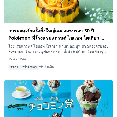
การผจญภัยครั้งยิ่งใหญ่ฉลองครบรอบ 30 ปี
Pokémon ที่โรงแรมแกรนด์ ไฮแอท โตเกียว —
พบกับพาร์เฟต์พิคาชูบินได้ เบอร์เกอร์สีเหลืองอร่าม
โรงแรมแกรนด์ ไฮแอท โตเกียว นำเสนอเมนูพิเศษฉลองครบรอบ
Pokémon ธีมการผจญภัยแสนสนุก ทั้งพาร์เฟต์หน้าร้อนพิคาชูบิน
และเมนูอื่นๆ อีกมากมาย
ได้ เบอร์เกอร์สีเหลืองสดใส เค้กมะม่วงฉลองครบรอบ และขนม
15 พ.ค. 2569
หวานนานาชนิด โดยเปิดให้ลิ้มลองตั้งแต่วันที่ 20 มิถุนายน ถึง
+9 เพิ่มเติม
31 สิงหาคม 2026
#ข่าว
#โปเกมอน