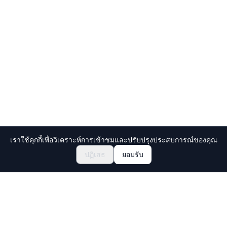
เราใช้คุกกี้เพื่อวิเคราะห์การเข้าชมและปรับปรุงประสบการณ์ของคุณ
สำรวจเทศกาลและอีเวนต์
🎆
ปฏิเสธ
ยอมรับ
จองตั๋วเทศกาลมัตสึริญี่ปุ่น
Holiday Travel
ค้นพบประสบการณ์ที่น่าตื่นตาตื่นใจในญี่ปุ่น