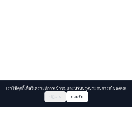
เราใช้คุกกี้เพื่อวิเคราะห์การเข้าชมและปรับปรุงประสบการณ์ของคุณ
สำรวจเทศกาลและอีเวนต์
🎆
ปฏิเสธ
ยอมรับ
จองตั๋วเทศกาลมัตสึริญี่ปุ่น
Holiday Travel