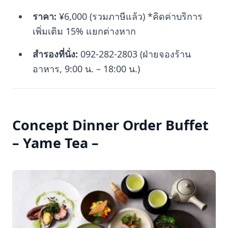
ราคา:
¥6,000 (รวมภาษีแล้ว) *คิดค่าบริการ
เพิ่มเติม 15% แยกต่างหาก
สำรองที่นั่ง:
092-282-2803 (ฝ่ายจองร้าน
อาหาร, 9:00 น. – 18:00 น.)
Concept Dinner Order Buffet
– Yame Tea –