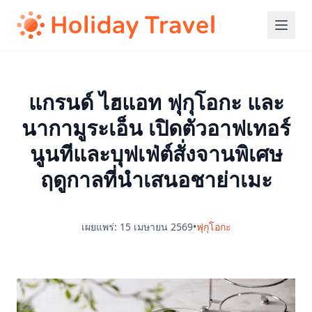
แกรนด์ ไฮแอท ฟุกุโอกะ และ
นากามูระเอ็น เปิดตัวอาฟเทอร์
นูนทีและบุฟเฟ่ต์สั่งจานพิเศษ
ฤดูกาลที่นำเสนอชาย่าเมะ
เผยแพร่: 15 เมษายน 2569
•
ฟุกุโอกะ