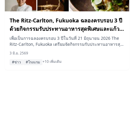
The Ritz-Carlton, Fukuoka ฉลองครบรอบ 3 ปี
ด้วยกิจกรรมรับประทานอาหารสุดพิเศษและแก้ว
เซรามิกอาริตะ
เพื่อเป็นการฉลองครบรอบ 3 ปีในวันที่ 21 มิถุนายน 2026 The
Ritz-Carlton, Fukuoka เตรียมจัดกิจกรรมรับประทานอาหารสุด
พิเศษ 2 รายการ และวางจำหน่ายแก้วเซรามิกอาริตะรุ่นลิมิเต็ดที่
3 มิ.ย. 2569
รังสรรค์ขึ้นตามแบบฉบับดั้งเดิมของคิวชู
+10 เพิ่มเติม
#ข่าว
#โรงแรม