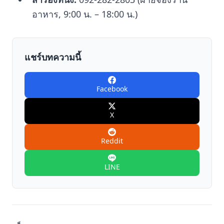
อาหาร, 9:00 น. – 18:00 น.)
แชร์บทความนี้
Facebook
X
Reddit
LINE