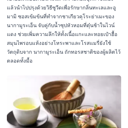
แล้วนำไปปรุงด้วยวิธีซูวีดเพื่อรักษากลิ่นทะเลและอู
มามิ ซอสเข้มข้นที่ทำจากชาเกียวคุโระย่าเมะของ
นากามูระเอ็น จับคู่กับน้ำซุปหัวหอมที่ตุ๋นช้าในไวน์
แดง ช่วยเพิ่มความลึกให้ทั้งเนื้อแกะและหอยเป๋าฮื้อ
สมุนไพรอบแห้งอย่างโหระพาและโรสแมรี่ยังใช้
วัตถุดิบจาก นากามูระเอ็น ถักทอรสชาติของผู้ผลิตไว้
ตลอดทั้งมื้อ