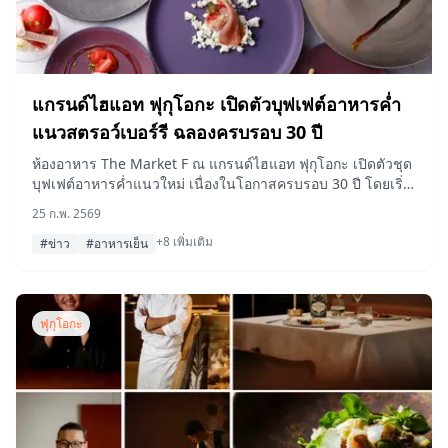
แกรนด์ไฮแอท ฟุกุโอกะ เปิดตัวบุฟเฟต์อาหารค่ำ
แนวสตรอว์เบอร์รี ฉลองครบรอบ 30 ปี
ห้องอาหาร The Market F ณ แกรนด์ไฮแอท ฟุกุโอกะ เปิดตัวชุด
บุฟเฟต์อาหารค่ำแนวใหม่ เนื่องในโอกาสครบรอบ 30 ปี โดยเริ่ม
จากธีมสตรอว์เบอร์รี ตั้งแต่วันที่ 1 มีนาคม ถึง 29 เมษายน 2026
25 ก.พ. 2569
+8 เพิ่มเติม
#ข่าว
#อาหารเย็น
ฟุกุโอกะ