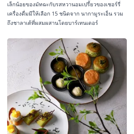
เล็กน้อยของมัทฉะกับรสหวานอมเปรี้ยวของเชอร์รี่
เครื่องดื่มมีให้เลือก 15 ชนิดจาก นากามูระเอ็น รวม
ถึงชาลาเต้ที่ผสมผสานโดยบาร์เทนเดอร์