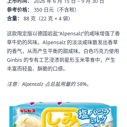
上市时间：
2026 年 6 月 15 日 – 9 月 30 日
参考价格：
350 日元（不含税）
含量：
88 克（22 克 × 4 袋）
这款限定版以德国岩盐“Alpensalz”的咸味增强了香
草牛奶的风味。Alpensalz 的淡淡咸味散发出香草
的香气，从而产生平衡的甜咸味。白色巧克力使用
Ginbis 的专有工艺浸渍到星形玉米零食中，产生
丰富而轻盈、酥脆的口感。
注意：Alpensalz 占总盐用量的 58%。