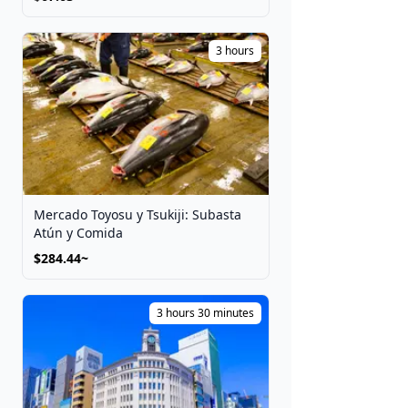
3 hours
Mercado Toyosu y Tsukiji: Subasta
Atún y Comida
$284.44~
3 hours 30 minutes