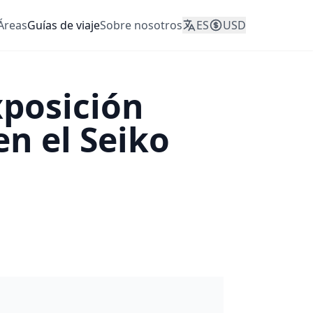
Áreas
Guías de viaje
Sobre nosotros
ES
USD
xposición
n el Seiko