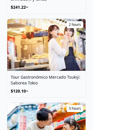
$241.22~
2 hours
Tour Gastronómico Mercado Tsukiji:
Saborea Tokio
$120.10~
3 hours