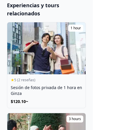
JAPÓN 2026
Experiencias y tours
🎆 Matsuri y
relacionados
Festivales
1 hour
Obtener Entradas
5 (2 reseñas)
Sesión de fotos privada de 1 hora en
Ginza
$120.10~
3 hours