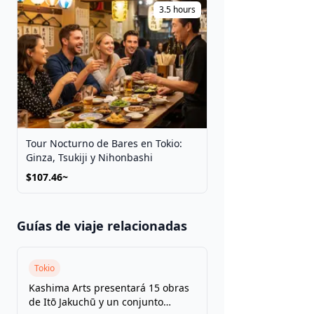
3.5 hours
Tour Nocturno de Bares en Tokio:
Ginza, Tsukiji y Nihonbashi
$107.46~
Guías de viaje relacionadas
Tokio
Kashima Arts presentará 15 obras
de Itō Jakuchū y un conjunto