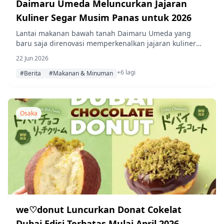
Daimaru Umeda Meluncurkan Jajaran
Kuliner Segar Musim Panas untuk 2026
Lantai makanan bawah tanah Daimaru Umeda yang
baru saja direnovasi memperkenalkan jajaran kuliner
musim panas yang menyegarkan, mulai dari es krim
22 Jun 2026
yogurt teh dan gelato hingga sushi yuzu, parfait cokelat
+6 lagi
Belgia, dan roti kari pedas — semuanya dirancang untuk
#Berita
#Makanan & Minuman
membantu meredakan panas di Osaka.
Osaka
we♡donut Luncurkan Donat Cokelat
Dubai Edisi Terbatas Mulai April 2026