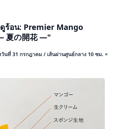
ดฤดูร้อน: Premier Mango
té — 夏の開花 —"
วันที่ 31 กรกฎาคม / เส้นผ่านศูนย์กลาง 10 ซม. ×