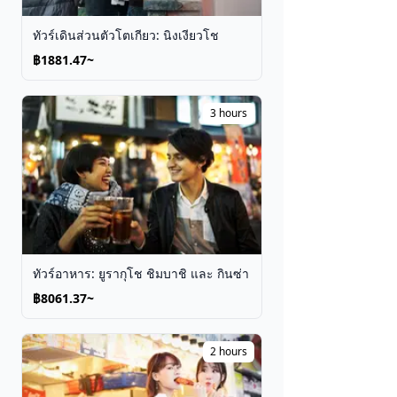
ทัวร์เดินส่วนตัวโตเกียว: นิงเงียวโช
฿1881.47~
3 hours
ทัวร์อาหาร: ยูรากุโช ชิมบาชิ และ กินซ่า
฿8061.37~
2 hours