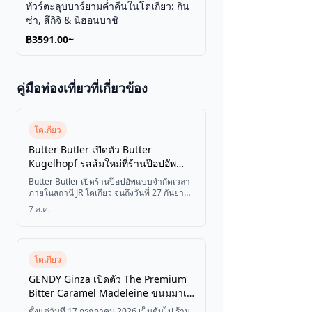
ทัวร์ตะลุบบาร์ยามค่ำคืนในโตเกียว: กิน
ซ่า, สึกิจิ & นิฮอนบาชิ
฿3591.00~
คู่มือท่องเที่ยวที่เกี่ยวข้อง
โตเกียว
Butter Butler เปิดตัว Butter
Kugelhopf รสส้มใหม่ที่ร้านป๊อปอัพ
สถานี JR โตเกียว
Butter Butler เปิดร้านป๊อปอัพแบบจำกัดเวลา
ภายในสถานี JR โตเกียว จนถึงวันที่ 27 กันยายน
2026 พบกับขนมใหม่สุดพิเศษที่มีเฉพาะที่นี่
7 ส.ค.
เท่านั้นอย่าง Butter Kugelhopf (รสส้ม) ที่ทำ
จากเปลือกส้มเชื่อมและเคลือบด้วยน้ำตาลไอซิ่ง
เลมอน
โตเกียว
GENDY Ginza เปิดตัว The Premium
Bitter Caramel Madeleine ขนมมาเด
ลีนระดับพรีเมียมสำหรับสุภาพบุรุษ
ตั้งแต่วันที่ 17 กรกฎาคม 2026 เป็นต้นไป ร้าน