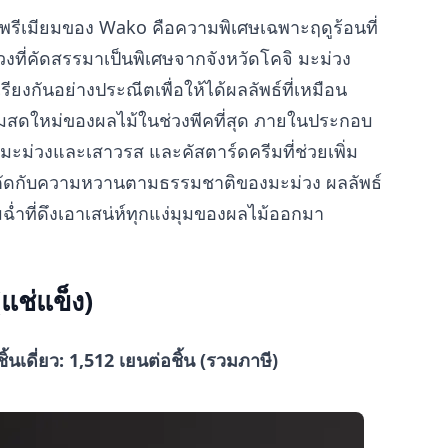
ดับพรีเมียมของ Wako คือความพิเศษเฉพาะฤดูร้อนที่
่วงที่คัดสรรมาเป็นพิเศษจากจังหวัดโคจิ มะม่วง
ยงกันอย่างประณีตเพื่อให้ได้ผลลัพธ์ที่เหมือน
ามสดใหม่ของผลไม้ในช่วงพีคที่สุด ภายในประกอบ
่มะม่วงและเสาวรส และคัสตาร์ดครีมที่ช่วยเพิ่ม
อตัดกับความหวานตามธรรมชาติของมะม่วง ผลลัพธ์
่มฉ่ำที่ดึงเอาเสน่ห์ทุกแง่มุมของผลไม้ออกมา
(แช่แข็ง)
ชิ้นเดี่ยว: 1,512 เยนต่อชิ้น (รวมภาษี)