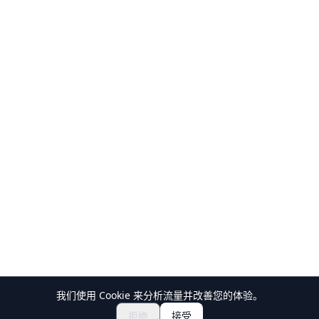
我们使用 Cookie 来分析流量并改善您的体验。
探索祭典与活动
🎆
拒绝
接受
获取日本祭典门票