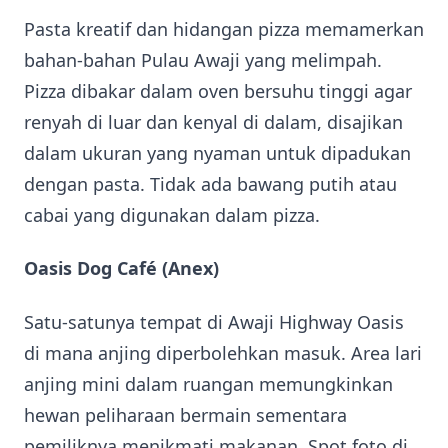
Pasta kreatif dan hidangan pizza memamerkan
bahan-bahan Pulau Awaji yang melimpah.
Pizza dibakar dalam oven bersuhu tinggi agar
renyah di luar dan kenyal di dalam, disajikan
dalam ukuran yang nyaman untuk dipadukan
dengan pasta. Tidak ada bawang putih atau
cabai yang digunakan dalam pizza.
Oasis Dog Café (Anex)
Satu-satunya tempat di Awaji Highway Oasis
di mana anjing diperbolehkan masuk. Area lari
anjing mini dalam ruangan memungkinkan
hewan peliharaan bermain sementara
pemiliknya menikmati makanan. Spot foto di