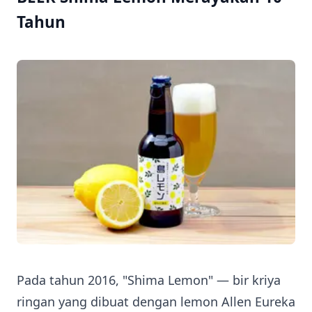
Tahun
Pada tahun 2016, "Shima Lemon" — bir kriya
ringan yang dibuat dengan lemon Allen Eureka