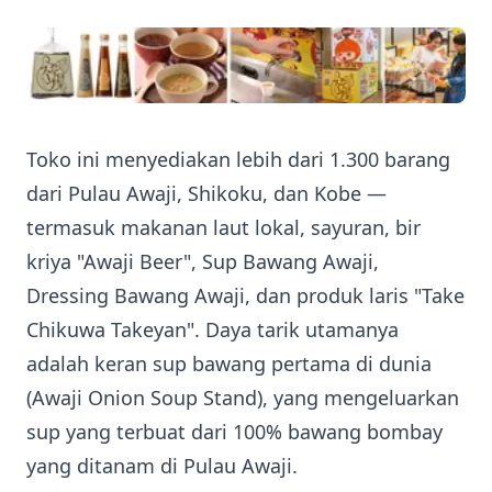
Toko ini menyediakan lebih dari 1.300 barang
dari Pulau Awaji, Shikoku, dan Kobe —
termasuk makanan laut lokal, sayuran, bir
kriya "Awaji Beer", Sup Bawang Awaji,
Dressing Bawang Awaji, dan produk laris "Take
Chikuwa Takeyan". Daya tarik utamanya
adalah keran sup bawang pertama di dunia
(Awaji Onion Soup Stand), yang mengeluarkan
sup yang terbuat dari 100% bawang bombay
yang ditanam di Pulau Awaji.