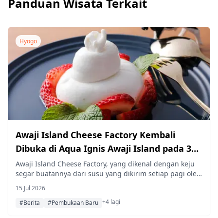
Panduan Wisata Terkait
Hyogo
Awaji Island Cheese Factory Kembali
Dibuka di Aqua Ignis Awaji Island pada 3
Agustus dengan Layanan Makan Malam
Awaji Island Cheese Factory, yang dikenal dengan keju
segar buatannya dari susu yang dikirim setiap pagi oleh
Perdana dan Semua Tempat Duduk
peternak sapi perah lokal, pindah ke resor pemandian
Menghadap Laut
15 Jul 2026
air panas Aqua Ignis Awaji Island pada 3 Agustus 2026,
+4 lagi
membuka layanan makan malam pertamanya di ruang
#Berita
#Pembukaan Baru
makan di mana setiap kursi menghadap ke Laut