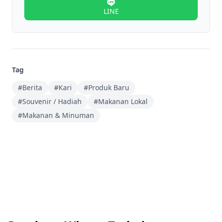
LINE
Tag
#Berita
#Kari
#Produk Baru
#Souvenir / Hadiah
#Makanan Lokal
#Makanan & Minuman