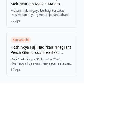
Meluncurkan Makan Malam
Bersama Musim Panas "Brew &
Makan malam gaya berbagi terbatas
Spice Gathering" dengan Paduan
musim panas yang menonjolkan bahan-
bahan musiman Izu dipadukan dengan
Bir Kriya Lokal
27 Apr
tiga bir kriya dari Baird Brewing Shuzenji
akan tersedia di Izu Marriott Hotel
Shuzenji mulai 1 Juni hingga 31 Agustus
2026.
Yamanashi
Hoshinoya Fuji Hadirkan "Fragrant
Peach Glamorous Breakfast"
Musim Panas Ini — Tiga Varietas
Dari 1 Juli hingga 31 Agustus 2026,
Persik Musiman Yamanashi di
Hoshinoya Fuji akan menyajikan sarapan
istimewa dengan tiga varietas persik
Teras dengan Pemandangan
10 Apr
Yamanashi yang dipadukan dengan lima
Danau Kawaguchi
jenis cuka anggur, dinikmati di teras kabin
pribadi yang menghadap Danau
Kawaguchi.