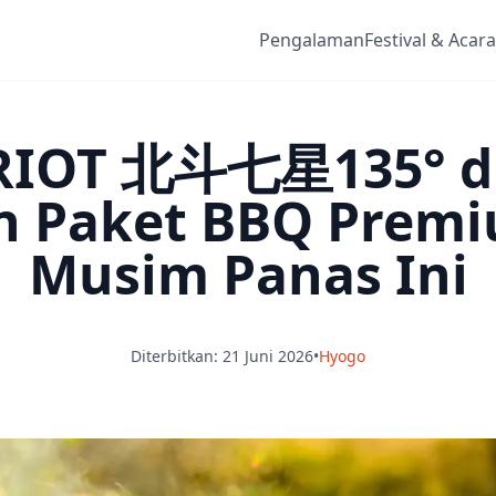
Pengalaman
Festival & Acara
IOT 北斗七星135° di 
n Paket BBQ Prem
Musim Panas Ini
Diterbitkan: 21 Juni 2026
•
Hyogo