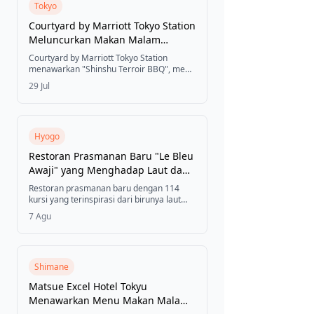
Monster Hunter.
Tokyo
Courtyard by Marriott Tokyo Station
Meluncurkan Makan Malam
"Shinshu Terroir BBQ" di Teras
Courtyard by Marriott Tokyo Station
yang Menghadap Ginza Chuo-dori
menawarkan "Shinshu Terroir BBQ", menu
makan malam BBQ yang berfokus pada
29 Jul
bahan-bahan dari wilayah Shinshu
(Prefektur Nagano), mulai 1 Agustus
hingga 31 Oktober 2026, di DINING & BAR
LAVAROCK di lantai satu hotel, yang
menampilkan ribeye りんご和牛 (wagyu
Hyogo
apel), babi 信州太郎ポーク (Shinshu Taro
Restoran Prasmanan Baru "Le Bleu
Pork), sosis daging rusa, dan kerang
Awaji" yang Menghadap Laut dan
simping.
Langit Pulau Awaji Resmi Dibuka di
Restoran prasmanan baru dengan 114
Grand Mercure Awaji Island Resort
kursi yang terinspirasi dari birunya laut
dan langit Pulau Awaji telah dibuka di
& Spa
7 Agu
Grand Mercure Awaji Island Resort & Spa.
Paket Silver Week akan menghadirkan
steik daging sapi Awaji dan bir kriya lokal
ke dalam menu prasmanan makan malam
mulai 19 hingga 23 September 2026.
Shimane
Matsue Excel Hotel Tokyu
Menawarkan Menu Makan Malam