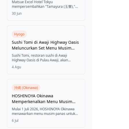
Terbatas "Tamayura" yang
Matsue Excel Hotel Tokyu
Menyajikan Daging Sapi Wagyu
mempersembahkan "Tamayura (玉響),"
menu makan malam perpaduan Jepang-
Shimane dan Abalon untuk Obon
30 Jun
Barat yang terbatas untuk 10 orang per
dan Silver Week 2026
hari, menyajikan bahan-bahan premium
Shimane termasuk fillet daging sapi
wagyu, abalon, nodoguro, dan belut
domestik, selama periode Obon (8–15
Hyogo
Agustus) dan Silver Week (19–21
Sushi Tomi di Awaji Highway Oasis
September 2026).
Meluncurkan Set Menu Musim
Panas Terbatas pada 5 Agustus
Sushi Tomi, restoran sushi di Awaji
Highway Oasis di Pulau Awaji, akan
menawarkan "Set Spesial Musim Panas"
4 Agu
dengan jumlah terbatas mulai 5 Agustus,
yang memadukan tempura renyah dan
soba tororo dingin dengan pilihan sushi
nigiri musiman.
沖縄 (Okinawa)
HOSHINOYA Okinawa
Memperkenalkan Menu Musim
Panas untuk Kursus Makan Malam
Mulai 1 Juli 2026, HOSHINOYA Okinawa
"Ryukyu Gastronomia — Bellezza"
menawarkan menu musim panas untuk
kursus makan malam "Ryukyu
6 Jul
Gastronomia — Bellezza", memadukan
buah-buahan tropis musiman Okinawa