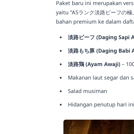
Paket baru ini merupakan vers
yaitu "A5ランク淡路ビーフの極上BBQ
bahan premium ke dalam daft
淡路ビーフ (Daging Sapi Awa
淡路もち豚 (Daging Babi Aw
淡路鶏 (Ayam Awaji)
– 10
Makanan laut segar dan 
Salad musiman
Hidangan penutup hari in