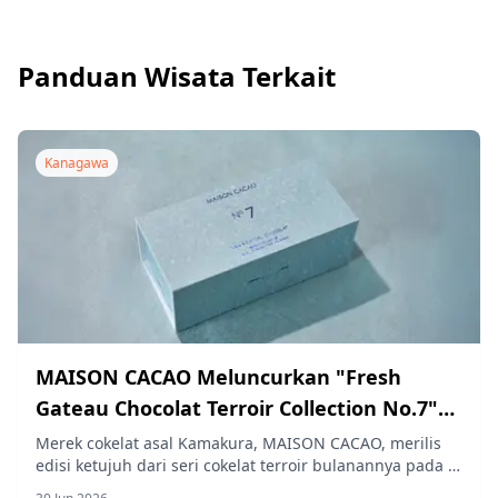
Panduan Wisata Terkait
Kanagawa
MAISON CACAO Meluncurkan "Fresh
Gateau Chocolat Terroir Collection No.7"
Edisi Terbatas dalam Kotak Kertas Washi
Merek cokelat asal Kamakura, MAISON CACAO, merilis
edisi ketujuh dari seri cokelat terroir bulanannya pada 1
Buatan Tangan pada 1 Juli
Juli 2026, yang menampilkan kakao Kolombia berpadu