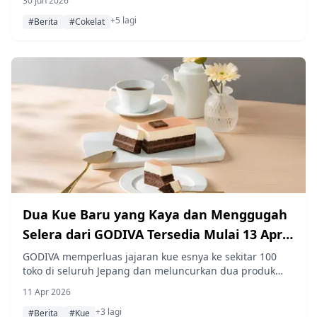
30 Jun 2026
dengan gula merah dari Pulau Hateruma, Okinawa,
+5 lagi
dalam jumlah terbatas sebanyak 800 kotak bernomor
#Berita
#Cokelat
seri yang dibungkus kertas washi artistik dari bengkel
Nao Handmade Washi.
Dua Kue Baru yang Kaya dan Menggugah
Selera dari GODIVA Tersedia Mulai 13 April
2026
GODIVA memperluas jajaran kue esnya ke sekitar 100
toko di seluruh Jepang dan meluncurkan dua produk
baru—"GODIVA Chocola Cheesecake" dan "Chocolat
11 Apr 2026
Orange"—mulai 13 April 2026.
+3 lagi
#Berita
#Kue