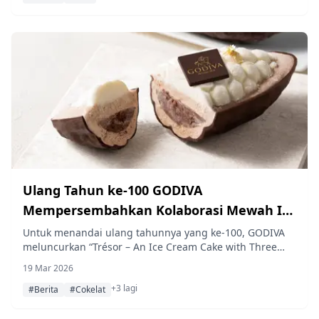
Ulang Tahun ke-100 GODIVA
Mempersembahkan Kolaborasi Mewah Ice
Cream Cake “Trésor” oleh Emmanuel Ryon
Untuk menandai ulang tahunnya yang ke-100, GODIVA
meluncurkan “Trésor – An Ice Cream Cake with Three
Chocolates,” yang dibuat bekerja sama dengan chef
19 Mar 2026
pastry Prancis dan artisan es krim terkenal, Emmanuel
+3 lagi
Ryon. Tersedia mulai 13 April 2026, melalui GODIVA
#Berita
#Cokelat
Online Shop.