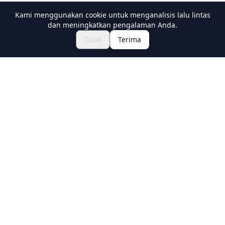
Kami menggunakan cookie untuk menganalisis lalu lintas
dan meningkatkan pengalaman Anda.
Jelajahi Festival & Acara
🎆
Tolak
Terima
Dapatkan Tiket Matsuri Jepang
Holiday Travel
Discover Amazing Experiences in Japan
Explore
Experiences
New Culture Experiences
Destinations
Travel Guides
Ask Our Guides