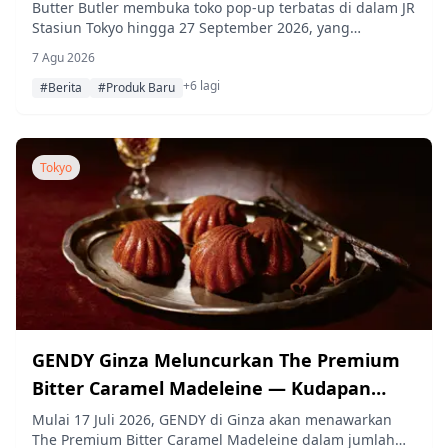
Butter Butler membuka toko pop-up terbatas di dalam JR
Stasiun Tokyo hingga 27 September 2026, yang
menyajikan suguhan eksklusif Butter Kugelhopf (Jeruk),
7 Agu 2026
dibuat dengan manisan kulit jeruk dan lapisan gula
+6 lagi
lemon.
#Berita
#Produk Baru
Tokyo
GENDY Ginza Meluncurkan The Premium
Bitter Caramel Madeleine — Kudapan
Kelas Satu Baru untuk Pria
Mulai 17 Juli 2026, GENDY di Ginza akan menawarkan
The Premium Bitter Caramel Madeleine dalam jumlah