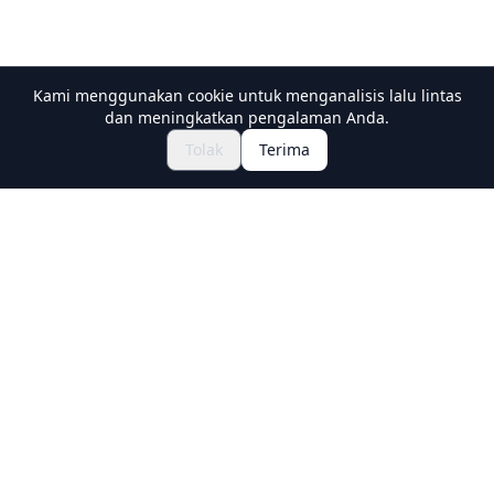
Kami menggunakan cookie untuk menganalisis lalu lintas
dan meningkatkan pengalaman Anda.
Jelajahi Festival & Acara
🎆
Tolak
Terima
Dapatkan Tiket Matsuri Jepang
Holiday Travel
Discover Amazing Experiences in Japan
Explore
Experiences
New Culture Experiences
Destinations