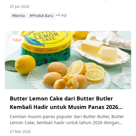
terbatas setiap harinya, dengan reservasi yang dibuka
25 Jun 2026
di toko mulai 26 Juni.
+4 lagi
#Berita
#Produk Baru
Tokyo
Butter Lemon Cake dari Butter Butler
Kembali Hadir untuk Musim Panas 2026
dengan Resep yang Disempurnakan Mulai
Camilan musim panas populer dari Butter Butler, Butter
Lemon Cake, kembali hadir untuk tahun 2026 dengan
1 Juni
resep yang telah diperbarui. Dibuat dengan mentega
27 Mei 2026
kultur Selandia Baru dan kulit lemon Setouchi, produk