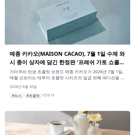
메종 카카오(MAISON CACAO), 7월 1일 수제 와
시 종이 상자에 담긴 한정판 '프레쉬 가토 쇼콜라
테루아 컬렉션 No.7' 출시
가마쿠라 탄생 초콜릿 브랜드 메종 카카오가 2026년 7월 1일,
매월 선보이는 테루아 초콜릿 시리즈의 일곱 번째 에디션을 출
시합니다. 콜롬비아산 카카오와 오키나와 하테루마섬의 흑당
2026년 6월 30일
을 블렌딩했으며, '나오(Nao) 수제 와시' 공방의 장인이 만든
+5개 더
수제 와시 종이로 포장된 800개 한정 제품으로 각 상자마다 고
#뉴스
#초콜릿
유 번호가 매겨져 있습니다.