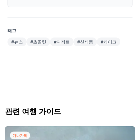
태그
#뉴스
#초콜릿
#디저트
#신제품
#케이크
관련 여행 가이드
가나가와