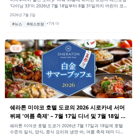
'다이닝 33'이 2026년 7월 18일부터 8월 31일까지 어린이 코
스 요리 반값 할인, 유카타 착용 시 10% 할인, 시즌 코스, 신규
2026년 7월 2일
단품 메뉴, 어린이 파티시에 워크숍 등 다양한 여름 기획을 선
+7개 더
보입니다.
#뉴스
#레스토랑
도쿄
쉐라톤 미야코 호텔 도쿄의 2026 시로카네 서머
뷔페 '여름 축제' – 7월 17일 디너 및 7월 18일 런
치 & 디너
쉐라톤 미야코 호텔 도쿄가 2026년 7월 17일과 18일에 호텔
수준의 일식, 양식, 중식 요리와 냉면 바, 여름 축제 테마 디저