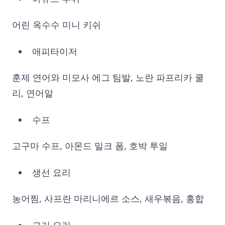
어린 옥수수 미니 키쉬
애피타이저
훈제 연어와 미모사 에그 팀발, 노란 파프리카 쿨
리, 연어알
수프
고구마 수프, 아몬드 밀크 폼, 호박 투일
생선 요리
농어찜, 사프란 마리니에르 소스, 새우볶음, 홍합
고기 요리