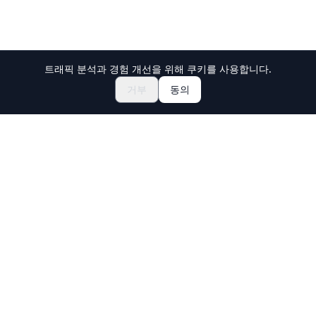
트래픽 분석과 경험 개선을 위해 쿠키를 사용합니다.
축제 & 이벤트 둘러보기
🎆
거부
동의
일본 마츠리 티켓 예약하기
Holiday Travel
일본의 놀라운 경험을 발견하세요
탐색
체험
신규 문화 체험
여행지