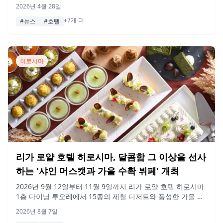
트, 그리고 모든 연령대가 즐길 수 있는 게임이 포함된 '시로카
2026년 4월 28일
네 서머 뷔페 2026 - 여름 축제'를 개최합니다.
+7개 더
#뉴스
#호텔
히로시마
리가 로얄 호텔 히로시마, 달콤함 그 이상을 선사
하는 '샤인 머스캣과 가을 수확 뷔페' 개최
2026년 9월 12일부터 11월 9일까지 리가 로얄 호텔 히로시마
1층 다이닝 루오레에서 15종의 제철 디저트와 풍성한 가을 요
리, 갓 만든 라이브 키친 메뉴를 즐길 수 있는 '샤인 머스캣과
2026년 8월 7일
가을 수확 뷔페'가 열립니다.