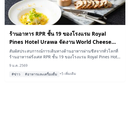
ร้านอาหาร RPR ชั้น 19 ของโรงแรม Royal
Pines Hotel Urawa จัดงาน World Cheese
Tour Fair “FERMIER” ตั้งแต่วันที่ 16 มกราคม ถึง
สัมผัสประสบการณ์การเดินทางด้านอาหารผ่านชีสจากทั่วโลกที่
ร้านอาหารฝรั่งเศส RPR ชั้น 19 ของโรงแรม Royal Pines Hotel
19 กุมภาพันธ์
Urawa เมนูคอร์สเต็มรูปแบบพิเศษนี้มีชีสจากทั่วโลก ตั้งแต่
9 ม.ค. 2569
อาหารเรียกน้ำย่อยไปจนถึงของหวาน เปิดให้จองได้ถึงวันที่ 19
+5 เพิ่มเติม
กุมภาพันธ์
#ข่าว
#อาหารและเครื่องดื่ม