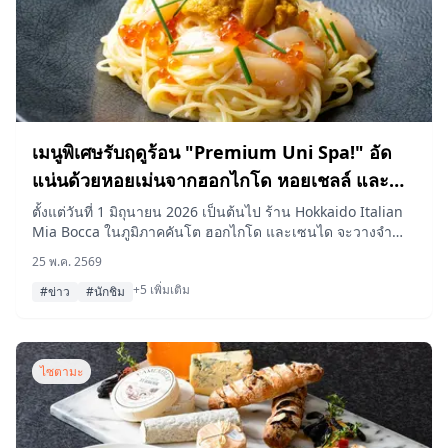
เมนูพิเศษรับฤดูร้อน "Premium Uni Spa!" อัด
แน่นด้วยหอยเม่นจากฮอกไกโด หอยเชลล์ และ
ไข่ปลาแซลมอน ที่ร้าน Hokkaido Italian Mia
ตั้งแต่วันที่ 1 มิถุนายน 2026 เป็นต้นไป ร้าน Hokkaido Italian
Mia Bocca ในภูมิภาคคันโต ฮอกไกโด และเซนได จะวางจำ
Bocca
หน่ายพาสต้าเย็นเมนูพิเศษรับฤดูร้อนที่คัดสรรหอยเม่นน้ำเค็มจาก
25 พ.ค. 2569
ฮอกไกโด หอยเชลล์ และไข่ปลาแซลมอนมาให้ลิ้มลอง
+5 เพิ่มเติม
#ข่าว
#นักชิม
ไซตามะ