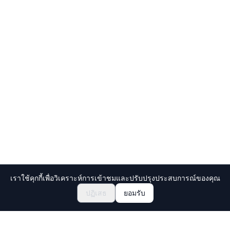
เราใช้คุกกี้เพื่อวิเคราะห์การเข้าชมและปรับปรุงประสบการณ์ของคุณ
สำรวจเทศกาลและอีเวนต์
🎆
ปฏิเสธ
ยอมรับ
จองตั๋วเทศกาลมัตสึริญี่ปุ่น