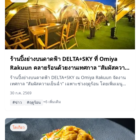
ร้านปิ้งย่างบนดาดฟ้า DELTA+SKY ที่ Omiya
Rakuun คลายร้อนด้วยงานเทศกาล “สัมผัสความ
เย็นฉ่ำ” ต้อนรับฤดูร้อน
ร้านปิ้งย่างบนดาดฟ้า DELTA+SKY ณ Omiya Rakuun จัดงาน
เทศกาล “สัมผัสความเย็นฉ่ำ” เฉพาะช่วงฤดูร้อน โดยเพิ่มเมนู
เบียร์โฟรเซ่นแฟรปเป้, น้ำแข็งไสผสมแอลกอฮอล์, เลมอนซาวร์
30 ก.ค. 2569
สูตรโฮมเมด และแซงเกรีย เข้าไปในแพ็กเกจปิ้งย่างแบบไม่
+6 เพิ่มเติม
ต้องเตรียมอุปกรณ์เอง
#ข่าว
#ฤดูร้อน
โตเกียว