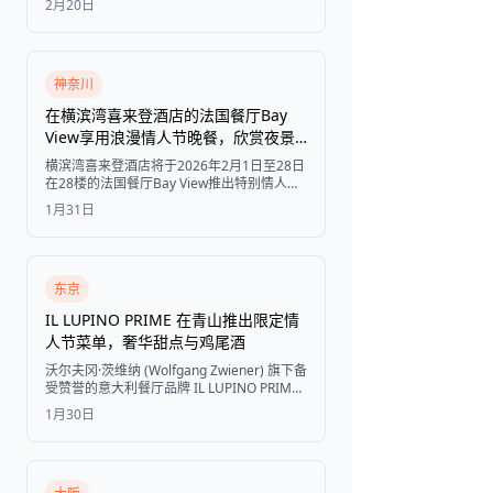
2月20日
Chocolatier推出全新巧克力口味，迪拜餐厅
在MENA最佳餐厅50强榜单中表现出色。
神奈川
在横滨湾喜来登酒店的法国餐厅Bay
View享用浪漫情人节晚餐，欣赏夜景
和巧克力美食
横滨湾喜来登酒店将于2026年2月1日至28日
在28楼的法国餐厅Bay View推出特别情人节
套餐，包括草莓香槟鸡尾酒、巧克力芭菲和
1月31日
独家巧克力礼品。
东京
IL LUPINO PRIME 在青山推出限定情
人节菜单，奢华甜点与鸡尾酒
沃尔夫冈·茨维纳 (Wolfgang Zwiener) 旗下备
受赞誉的意大利餐厅品牌 IL LUPINO PRIME
在东京的分店，将于 2 月 1 日至 14 日推出独
1月30日
家情人节菜单，其中包括限量版熔岩巧克力
蛋糕和两款精致鸡尾酒。