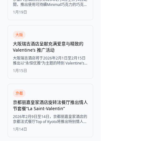
間，推出使用可持續Minimal巧克力的巧克力
草莓聖代，以及季節限定下午茶和雞尾酒。
1月19日
大阪
大阪瑞吉酒店呈献充满爱意与精致的
Valentine’s 推广活动
大阪瑞吉酒店将于2026年2月1日至2月15日
推出以“永恒优雅”为主题的特别 Valentine’s
推广活动，包含独家甜点、美食套餐和体现
1月15日
永恒优雅的招牌鸡尾酒。
京都
京都丽嘉皇家酒店旋转法餐厅推出情人
节套餐“La Saint-Valentin”
2026年2月9日至14日，京都丽嘉皇家酒店的
京都法式餐厅Top of Kyoto将推出特别情人节
套餐，特色菜品包括鰤鱼和扇贝油封、多格
1月14日
雷式鱼料理以及黑毛和牛煎。