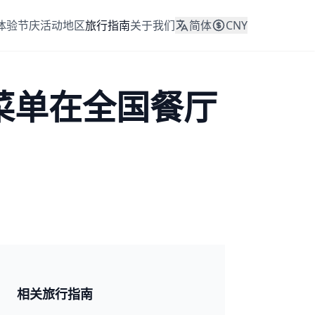
体验
节庆活动
地区
旅行指南
关于我们
简体
CNY
别菜单在全国餐厅
日本 2026
相关旅行指南
🎆 祭典与节日