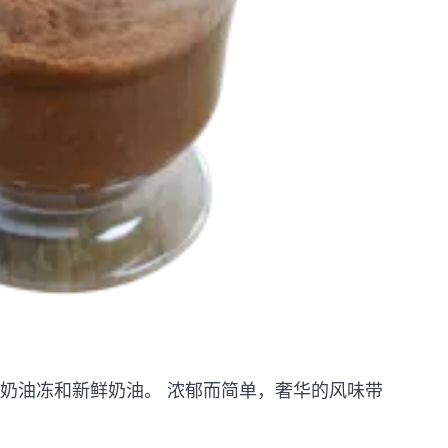
滑的奶油冻和新鲜奶油。 浓郁而简单，奢华的风味带