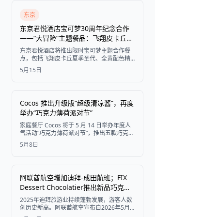
东京
获取门票
东京君悦酒店宝可梦30周年纪念合作
——“大冒险”主题餐品：飞翔皮卡丘圣
代、金黄汉堡等登场
东京君悦酒店将推出限时宝可梦主题合作餐
点，包括飞翔皮卡丘夏季圣代、全黄配色精
品汉堡套餐、周年纪念芒果蛋糕及精选甜
5月15日
点，活动时间为2026年6月20日至8月31日。
Cocos 推出升级版“超级清凉酱”，再度
举办“巧克力薄荷派对节”
家庭餐厅 Cocos 将于 5 月 14 日举办年度人
气活动“巧克力薄荷派对节”，推出五款巧克力
薄荷甜点，并提供口感更强劲、粉丝喜爱的
5月8日
“超级清凉酱”升级版。
阿联酋航空增加迪拜-成田航班；FIX
Dessert Chocolatier推出新品巧克
力；世界最高酒店Ciel Dubai Marina
2025年迪拜旅游业持续蓬勃发展，游客人数
特技视频走红
创历史新高。阿联酋航空宣布自2026年5月
起增加每日两班成田航班，FIX Dessert