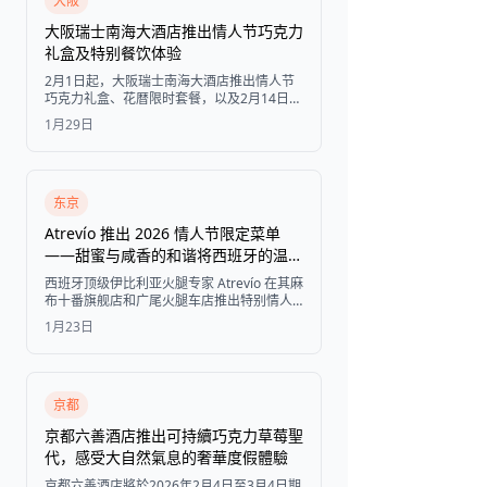
大阪
大阪瑞士南海大酒店推出情人节巧克力
礼盒及特别餐饮体验
2月1日起，大阪瑞士南海大酒店推出情人节
巧克力礼盒、花暦限时套餐，以及2月14日在
Table36举办的独家情人节晚餐。
1月29日
东京
Atrevío 推出 2026 情人节限定菜单
——甜蜜与咸香的和谐将西班牙的温暖
带到麻布十番和广尾
西班牙顶级伊比利亚火腿专家 Atrevío 在其麻
布十番旗舰店和广尾火腿车店推出特别情人
节菜单，将陈年火腿与巧克力搭配，在 2026
1月23日
年 2 月 1 日至 28 日期间带来独特的甜咸庆
祝。
京都
京都六善酒店推出可持續巧克力草莓聖
代，感受大自然氣息的奢華度假體驗
京都六善酒店將於2026年2月4日至3月4日期