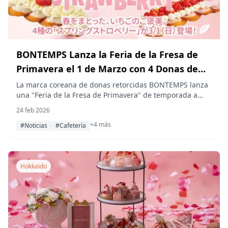
BONTEMPS Lanza la Feria de la Fresa de
Primavera el 1 de Marzo con 4 Donas de
Edición Limitada
La marca coreana de donas retorcidas BONTEMPS lanza
una "Feria de la Fresa de Primavera" de temporada a
partir del 1 de marzo, con cuatro donas temáticas de
24 feb 2026
primavera de edición limitada en todas sus ubicaciones
+4 más
en Japón.
#Noticias
#Cafetería
Hokkaido