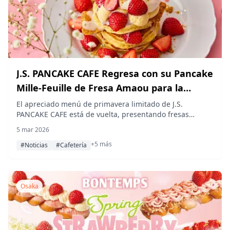
J.S. PANCAKE CAFE Regresa con su Pancake
Mille-Feuille de Fresa Amaou para la
Primavera
El apreciado menú de primavera limitado de J.S.
PANCAKE CAFE está de vuelta, presentando fresas
Amaou en capas en un pancake mille-feuille. Disponible
5 mar 2026
desde el 12 de marzo hasta principios de mayo en
+5 más
locales a lo largo de Japón.
#Noticias
#Cafetería
Osaka