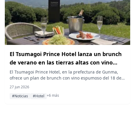
El Tsumagoi Prince Hotel lanza un brunch
de verano en las tierras altas con vino
espumoso
El Tsumagoi Prince Hotel, en la prefectura de Gunma,
ofrece un plan de brunch con vino espumoso del 18 de
julio al 18 de septiembre de 2026 en una terraza
27 jun 2026
panorámica a 1.100 m de altitud. También se han
+6 más
programado eventos especiales de verano, como una
#Noticias
#Hotel
cena de maridaje de vinos, una actuación con cuencos
de cristal y sesiones de observación de estrellas.