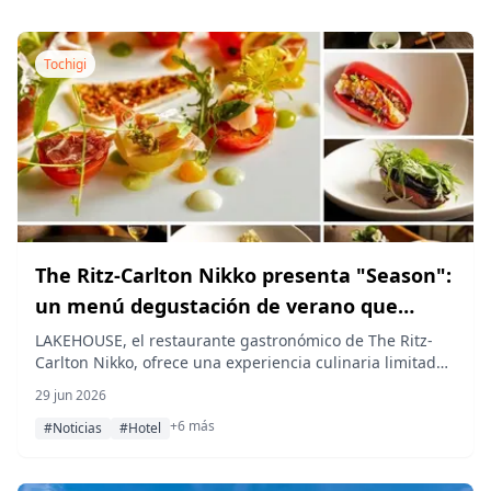
Tochigi
The Ritz-Carlton Nikko presenta "Season":
un menú degustación de verano que
celebra la cosecha de Oku-Nikko
LAKEHOUSE, el restaurante gastronómico de The Ritz-
Carlton Nikko, ofrece una experiencia culinaria limitada
de 7 tiempos basada en la generosidad estacional de
29 jun 2026
Oku-Nikko, disponible del 1 de julio al 31 de agosto de
+6 más
2026.
#Noticias
#Hotel