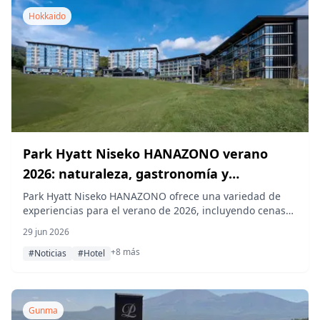
Hokkaido
Park Hyatt Niseko HANAZONO verano
2026: naturaleza, gastronomía y
actividades al aire libre
Park Hyatt Niseko HANAZONO ofrece una variedad de
experiencias para el verano de 2026, incluyendo cenas
de barbacoa en la terraza con vistas al monte Yotei,
29 jun 2026
clases de cocina para niños, la instalación artística
+8 más
Mountain Lights de Bruce Munro y actividades al aire
#Noticias
#Hotel
libre en el río Shiribetsu.
Gunma