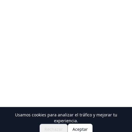
Usamos cookies para analizar el tráfico y mejorar tu
Descubre Festivales y Eventos
experiencia.
🎆
Consigue Entradas para el Matsuri
Rechazar
Aceptar
Japonés