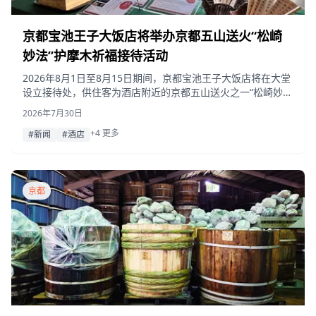
京都宝池王子大饭店将举办京都五山送火“松崎
妙法”护摩木祈福接待活动
2026年8月1日至8月15日期间，京都宝池王子大饭店将在大堂
设立接待处，供住客为酒店附近的京都五山送火之一“松崎妙
法”书写护摩木，并同步播放介绍传统“松崎题目踊”和“长刀踊”
2026年7月30日
的视频。
+4 更多
#新闻
#酒店
京都