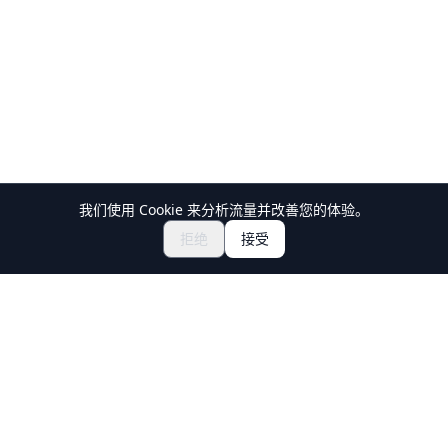
我们使用 Cookie 来分析流量并改善您的体验。
探索祭典与活动
🎆
拒绝
接受
获取日本祭典门票
Holiday Travel
发现日本的精彩体验
探索