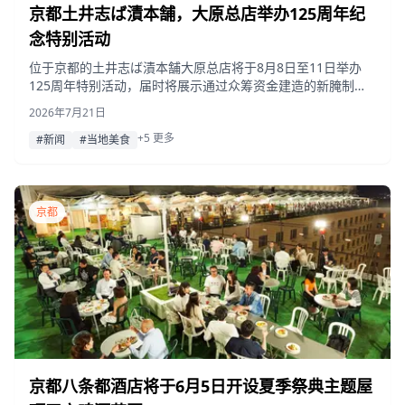
京都土井志ば漬本舗，大原总店举办125周年纪
念特别活动
位于京都的土井志ば漬本舗大原总店将于8月8日至11日举办
125周年特别活动，届时将展示通过众筹资金建造的新腌制
桶，并提供稀有的未杀菌志ば漬（柴渍）、限时特色美食及互
2026年7月21日
动体验项目。
+5 更多
#新闻
#当地美食
京都
京都八条都酒店将于6月5日开设夏季祭典主题屋