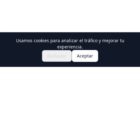
Usamos cookies para analizar el tráfico y mejorar tu
Descubre Festivales y Eventos
experiencia.
🎆
Consigue Entradas para el Matsuri
Rechazar
Aceptar
Japonés
Holiday Travel
Descubre experiencias increíbles en Japón
Explorar
Experiencias
Nuevas Experiencias Culturales