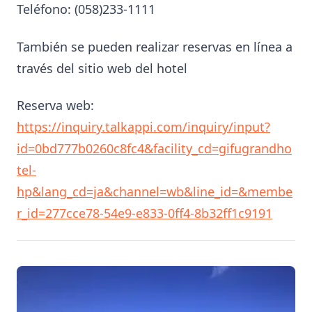
Teléfono: (058)233-1111
También se pueden realizar reservas en línea a
través del sitio web del hotel
Reserva web:
https://inquiry.talkappi.com/inquiry/input?
id=0bd777b0260c8fc4&facility_cd=gifugrandho
tel-
hp&lang_cd=ja&channel=wb&line_id=&membe
r_id=277cce78-54e9-e833-0ff4-8b32ff1c9191