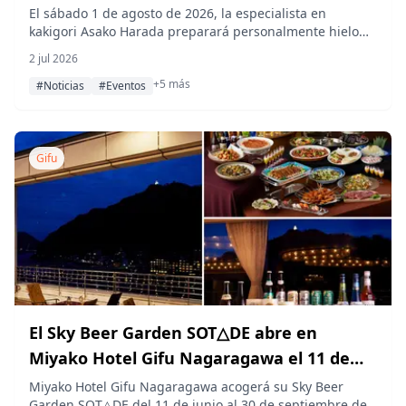
Hotel para un evento especial el 1 de
El sábado 1 de agosto de 2026, la especialista en
kakigori Asako Harada preparará personalmente hielo
agosto de 2026
raspado de primera calidad en la cafetería 囲炉裏と甘味
2 jul 2026
gururi dentro del Nagaragawa Seiryu Hotel en Gifu,
+5 más
reviviendo un popular evento que se celebró por
#Noticias
#Eventos
primera vez en la prefectura de Gifu el año pasado.
Gifu
El Sky Beer Garden SOT△DE abre en
Miyako Hotel Gifu Nagaragawa el 11 de
junio de 2026
Miyako Hotel Gifu Nagaragawa acogerá su Sky Beer
Garden SOT△DE del 11 de junio al 30 de septiembre de