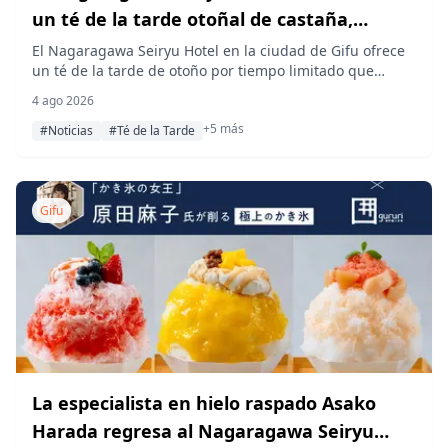
un té de la tarde otoñal de castaña,
calabaza y caramelo
El Nagaragawa Seiryu Hotel en la ciudad de Gifu ofrece
un té de la tarde de otoño por tiempo limitado que
destaca la castaña, la calabaza y el caramelo, disponible
4 ago 2026
del 1 de septiembre al 30 de noviembre de 2026, por
+5 más
¥3,000 por persona.
#Noticias
#Té de la Tarde
Gifu
La especialista en hielo raspado Asako
Harada regresa al Nagaragawa Seiryu