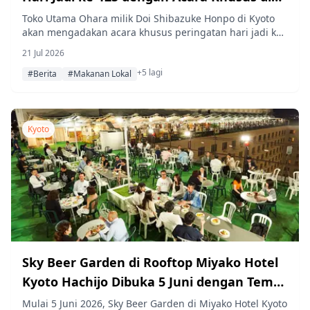
Toko Utama Ohara
Toko Utama Ohara milik Doi Shibazuke Honpo di Kyoto
akan mengadakan acara khusus peringatan hari jadi ke-
125 dari tanggal 8 hingga 11 Agustus, dengan
21 Jul 2026
meluncurkan tong asinan baru yang didanai melalui
+5 lagi
urun dana serta menawarkan shibazuke mentah langka,
#Berita
#Makanan Lokal
makanan edisi terbatas, dan atraksi interaktif.
Kyoto
Sky Beer Garden di Rooftop Miyako Hotel
Kyoto Hachijo Dibuka 5 Juni dengan Tema
Festival Musim Panas
Mulai 5 Juni 2026, Sky Beer Garden di Miyako Hotel Kyoto