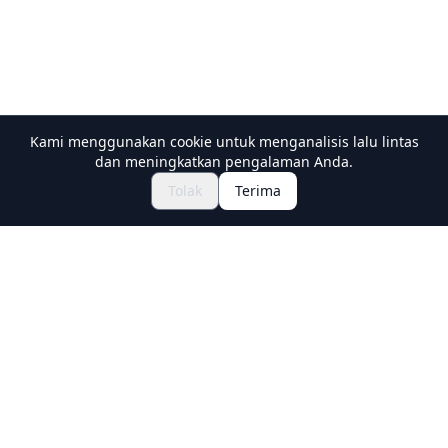
Kami menggunakan cookie untuk menganalisis lalu lintas
dan meningkatkan pengalaman Anda.
Jelajahi Festival & Acara
🎆
Tolak
Terima
Dapatkan Tiket Matsuri Jepang
Holiday Travel
Discover Amazing Experiences in Japan
Explore
Experiences