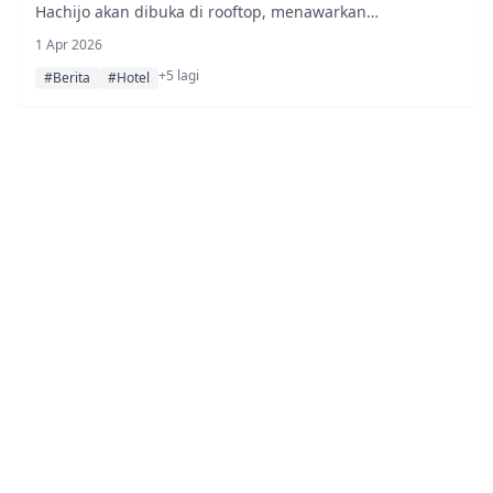
Hachijo akan dibuka di rooftop, menawarkan
pemandangan gunung dan kereta api yang memukau
1 Apr 2026
serta jajaran makanan dan minuman bertema festival
+5 lagi
musim panas.
#Berita
#Hotel