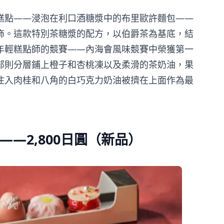
糕點——浸泡在利口酒糖漿中的布里歐許麵包——
飾。這款特別茶糖漿的配方，以伯爵茶為基底，結
年輕糕點師的競賽——內海會風味競賽中榮獲第一
部則分層鋪上橙子和杏桃凍以及柔滑的茶奶油，果
注入肉桂和八角的白巧克力奶油被擠在上面作為最
tto——2,800日圓（新品）