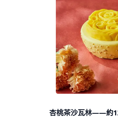
杏桃茶沙瓦林——約12公