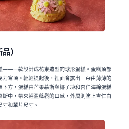
新品）
糕——一款設計成花束造型的球形蛋糕。蛋糕頂部
克力穹頂。輕輕提起後，裡面會露出一朵由薄薄的
頂下方，蛋糕由芒果慕斯與椰子凍和杏仁海綿蛋糕
慕斯中，帶來輕盈蓬鬆的口感，外層則塗上杏仁白
尺寸和單片尺寸。