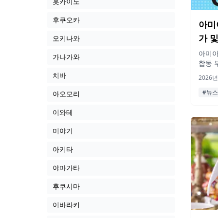
홋카이도
후쿠오카
아미아
가 
오키나와
아미아미
가나가와
합동 부
후모후
치바
2026년
미리 
판 인
#뉴스
아오모리
니다.
이와테
미야기
아키타
야마가타
후쿠시마
이바라키