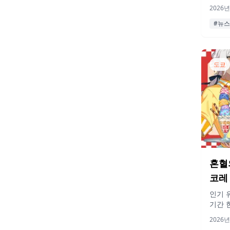
즈 제
2026년
트 매
#뉴스
도쿄
혼혈
코레 
야 
인기 
기간 
터 2
2026년
다. 