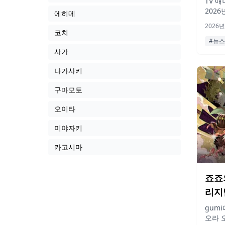
TV 
202
에히메
HAT
2026년
널 음
코치
정입니
#뉴스
사가
나가사키
구마모토
오이타
미야자키
카고시마
죠죠
리지
결정
gum
오라 