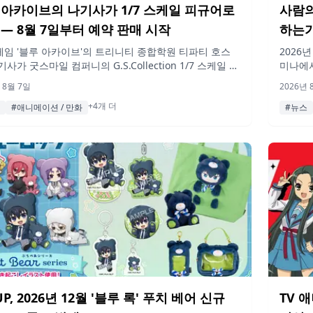
 아카이브의 나기사가 1/7 스케일 피규어로
사람의
 — 8월 7일부터 예약 판매 시작
하는가?
ANNI
게임 '블루 아카이브'의 트리니티 종합학원 티파티 호스
2026
기사가 굿스마일 컴퍼니의 G.S.Collection 1/7 스케일 피
미나에
(8월 
 출시됩니다. 2026년 8월 7일(금)부터 예약 판매가 시작
'EVANG
 8월 7일
2026년 
2027년 9월 발매 예정입니다.
EVAN
+4개 더
컬 디렉
#애니메이션 / 만화
#뉴스
세미나는
디어를 
UP, 2026년 12월 '블루 록' 푸치 베어 신규
TV 