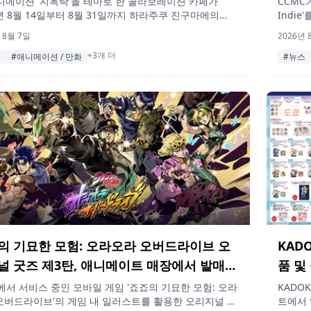
애니메이션 '지옥락'을 테마로 한 콜라보레이션 카페가
CCMC
6년 8월 14일부터 8월 31일까지 하라주쿠 진구마에의
Indie'
TO COFFEE에서 운영됩니다. 캐릭터를 테마로 한 오리지
Fant
 8월 7일
2026년 
식과 음료를 비롯해 한정판 굿즈 선행 판매도 진행될 예
아트워크
+3개 더
다.
이 가능
#애니메이션 / 만화
#뉴스
호쇼 마
기념해 
도쿄
의 기묘한 모험: 오라오라 오버드라이브 오
KAD
널 굿즈 제3탄, 애니메이트 매장에서 발매
품 및
페인 
i에서 서비스 중인 모바일 게임 '죠죠의 기묘한 모험: 오라
KADO
오버드라이브'의 게임 내 일러스트를 활용한 오리지널 굿
트에서 