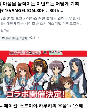
 마음을 움직이는 이벤트는 어떻게 기획
 'EVANGELION:30+； 30th
VERSARY OF EVANGELION' 세미나 개최
년 8월 31일 도쿄 와테라스 커먼 홀에서 열리는 무료 세
서는 에반게리온 시리즈 최초의 페스티벌 이벤트였던
31일)
ELION:30+； 30th ANNIVERSARY OF
8월 7일
GELION'의 기획과 기술적 뒷이야기를 다룹니다. 테크니
+2개 더
터 집단 BASSDRUM과 컬러(khara)가 함께하는 이번
#애니메이션 / 만화
 경험을 창조하는 모든 프로젝트에 적용 가능한 아이
공유합니다.
애니메이션 '스즈미야 하루히의 우울' x '스테