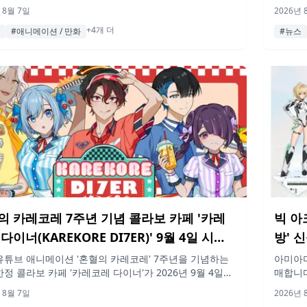
3탄이 출시됩니다. 2026년 8월 21일부터 전국 애니메이
호 스트
 8월 7일
2026년 
장 및 애니메이트 온라인 샵에서 만나보실 수 있습니다.
을!' 
+4개 더
을 선보
#애니메이션 / 만화
#뉴스
인도 진
의 카레코레 7주년 기념 콜라보 카페 '카레
빅 아
다이너(KAREKORE DI7ER)' 9월 4일 시부
방' 
오픈
유튜브 애니메이션 '혼혈의 카레코레' 7주년을 기념하는
아미아미
한정 콜라보 카페 '카레코레 다이너'가 2026년 9월 4일부
매합니다
7일까지 MARY BURGER 세이부 시부야점에서 운영됩니
지, 풀
 8월 7일
2026년 
전용 메뉴와 오리지널 굿즈, 각종 특전이 준비되어 있으며,
릴 블록