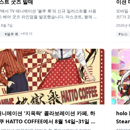
스트 굿즈 발매
이션 
202
UP에서 TV 애니메이션 '블루 록'의 신규 일러스트를 사용
모바일 
치 베어 굿즈 라인업을 발표했습니다. 마스코트, 봉제 파
즈!'가 
 누이누이 백, 카드 케이스, 아크릴 키링, 아크릴 스탠드,
미야 하
 8월 7일
2026년 
 마커 참, 트레이딩 캔뱃지 등으로 구성되어 있으며,
간 한정
+4개 더
6년 12월부터 전국 매장에서 순차적으로 판매됩니다.
#블루 록
#뉴스
 애니메이션 '지옥락' 콜라보레이션 카페, 하
holo
 HATTO COFFEE에서 8월 14일~31일 개
Ste
맡은 '