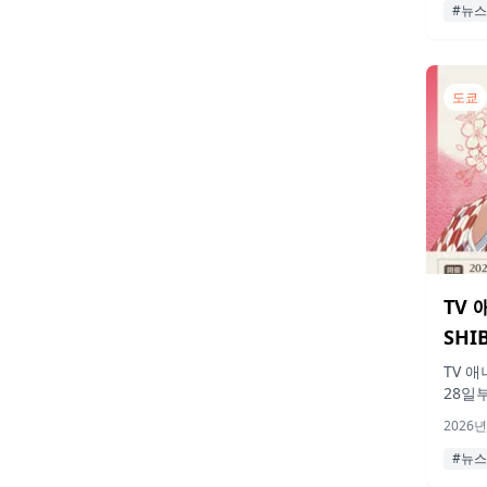
예약은
#뉴스
도쿄
TV
SHI
TV 
28일
서 열
2026년
굿즈가
판매도
#뉴스