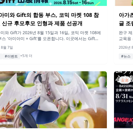
미와 Gift의 합동 부스, 코믹 마켓 108 참
아가츠
및 신규 후모후모 인형과 제품 선공개
글 조
와 Gift가 2026년 8월 15일과 16일, 코믹 마켓 108에
완구 제
스 '아미아미 × Gift'를 오픈합니다. 이곳에서는 Gift의
교육용 
모 시리즈 신규 인형 판매와 함께 출시 예정인 제품들을
다. 아
 8월 7일
2026년 
선보이며, 아미코짱 우마이봉과 학원 아이돌마스터 특별
품은 2
+5개 더
형 가이드북 등 다양한 무료 증정 행사가 진행될 예정입
#이벤트
#뉴스
도쿄