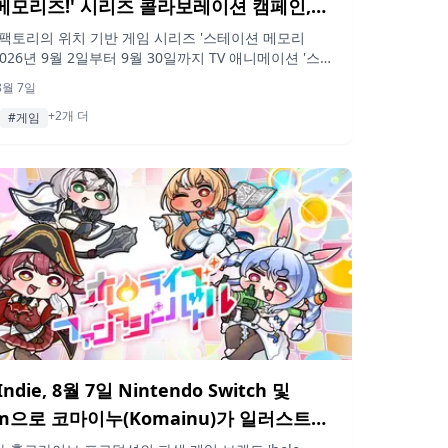
메모리즈!' 시리즈 콜라보레이션 캠페인,
6년 9월 개최 결정
팩토리의 위치 기반 게임 시리즈 '스테이션 메모리
2026년 9월 2일부터 9월 30일까지 TV 애니메이션 '스즈
루히의 우울'과 콜라보레이션 캠페인을 개최합니다. 기
8월 7일
 가차 및 아사쿠라 료코 레이드 배틀 등이 진행됩니다.
+2개 더
#게임
 Indie, 8월 7일 Nintendo Switch 및
am으로 코마이누(Komainu)가 일러스트를
Hololive Fantasy Battle' 출시