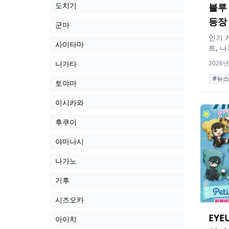
도치기
블루
등장
군마
인기 
사이타마
트, 나
규어로
니가타
2026년
되며, 
#뉴스
토야마
이시카와
후쿠이
야마나시
나가노
기후
시즈오카
EYE
아이치