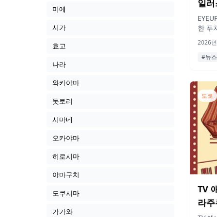
일러
미에
EYE
시가
한 푸
우치,
2026년
효고
아크릴
202
#뉴스
나라
와카야마
도쿄
돗토리
시마네
오카야마
히로시마
야마구치
TV
도쿠시마
라주쿠
가가와
최