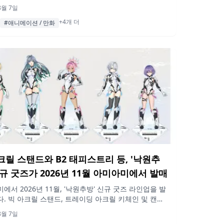
레이 독스', '데이트 어 라이브', '이 멋진 세계에 축복
8월 7일
등 인기 작품의 한정 상품 및 선행 판매 상품과 구매 특전
+4개 더
이며, 공식 온라인 샵 Kadosuto에서는 무료 배송 캠페
#애니메이션 / 만화
행합니다.
크릴 스탠드와 B2 태피스트리 등, '낙원추
신규 굿즈가 2026년 11월 아미아미에서 발매
에서 2026년 11월, '낙원추방' 신규 굿즈 라인업을 발
. 빅 아크릴 스탠드, 트레이딩 아크릴 키체인 및 캔배
 그래픽 티셔츠, 멀티 데스크 매트, B2 태피스트리, 아크
8월 7일
, 캐릭터 파인 보드 등이 포함됩니다.