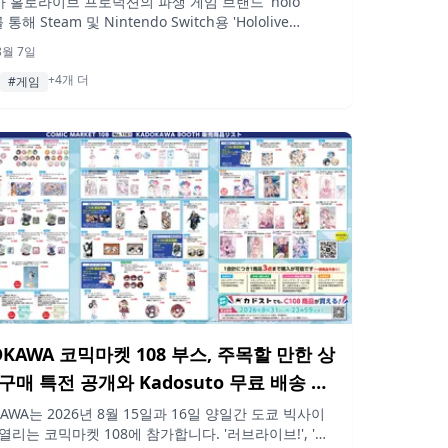
가 홀로라이브 프로덕션의 파생 게임 브랜드 'holo
를 통해 Steam 및 Nintendo Switch용 'Hololive
asy Battle'을 출시했습니다. 일러스트레이터 코마이누의
8월 7일
가 담긴 이 2.5D 대전 액션 게임은 최대 4인까지 플레
+4개 더
하며, 우사다 페코라, 시라누이 후레아, 시로가네 노엘,
#게임
린 중 한 명을 선택해 전투를 벌일 수 있습니다. 출시를
7일간 25% 할인 행사가 진행됩니다.
OKAWA 코믹마켓 108 부스, 주목할 만한 상
 구매 특전 공개와 Kadosuto 무료 배송 캠
실시
KAWA는 2026년 8월 15일과 16일 양일간 도쿄 빅사이
열리는 코믹마켓 108에 참가합니다. '러브라이브!', '문