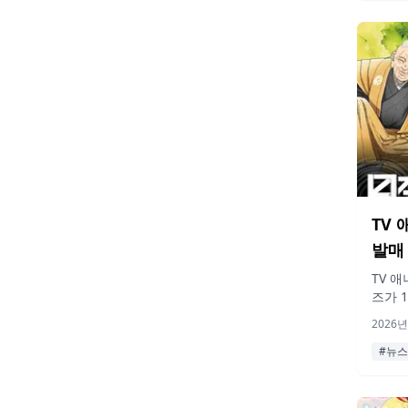
TV 
발매
TV 
즈가 
니메이
2026년
함께 
#뉴스