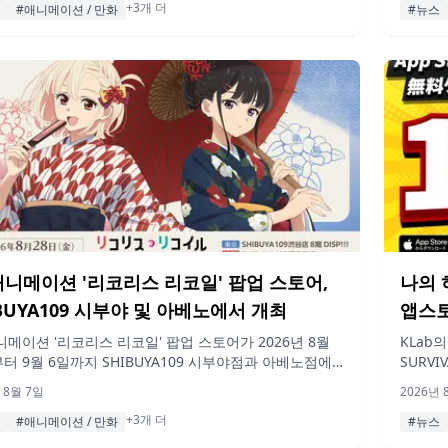
+3개 더
 8월 16일부터 시작됩니다.
#애니메이션 / 만화
#뉴스
 애니메이션 '리코리스 리코일' 팝업 스토어,
나의 
BUYA109 시부야 및 아베노에서 개최
앱스토
이어 
애니메이션 '리코리스 리코일' 팝업 스토어가 2026년 8월
KLab
부터 9월 6일까지 SHIBUYA109 시부야점과 아베노점에
SURV
립니다. '와모던(일본식 모던)'을 테마로 한 신규 일러스트
차지했습
 8월 7일
2026년 
 판매되며, 매장을 방문하기 어려운 팬들을 위한 온라인
이템을 
+3개 더
 동시에 진행됩니다.
#애니메이션 / 만화
#뉴스