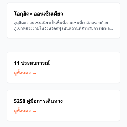
มรดกโลกจากยูเนสโก นี่คือจุดหมายปลายทางการเดินทาง
ที่อบอุ่นใจ ซึ่งคุณสามารถเพลิดเพลินกับความงามตาม
โอกุฮิดะ ออนเซ็นเคียว
ฤดูกาล รวมถึงวัฒนธรรมอาหารอันอร่อยและบ่อน้ำพุร้อน
ของท้องถิ่น
อุคุฮิดะ ออนเซนเคียวเป็นพื้นที่ออนเซนที่ถูกล้อมรอบด้วย
ภูเขาที่สวยงามในจังหวัดกิฟุ เป็นสถานที่สำหรับการพักผ่อน
ที่คุณสามารถเพลิดเพลินไปกับความงามตามฤดูกาลและ
น้ำพุร้อนที่ไหลตรงอย่างต่อเนื่อง บริเวณรอบๆ มีหมู่บ้าน
สถาปัตยกรรมแบบกัสโชและเทศกาลดั้งเดิมที่ให้ผู้เข้าชมได้
สัมผัสกับวัฒนธรรมและประวัติศาสตร์ของท้องถิ่น ขณะ
เดียวกันก็ทำให้ร่างกายและจิตใจสดชื่น
11 ประสบการณ์
ดูทั้งหมด →
5258 คู่มือการเดินทาง
ดูทั้งหมด →