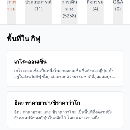
ภาพ
ประสบการณ์
การเดิน
กิจกรรม
Q&A
รวม
(11)
ทาง
(4)
(0)
(5258)
พื้นที่ใน กิฟุ
เกโระออนเซ็น
เกโระออนเซ็นเป็นหนึ่งในสามออนเซ็นชื่อดังของญี่ปุ่น ตั้ง
อยู่ในจังหวัดกิฟุ ซึ่งถูกล้อมรอบด้วยธรรมชาติที่อุดมสมบูรณ์
และเมืองออนเซ็นที่สวยงาม คุณสามารถสัมผัสกับกลิ่น
กำมะถันที่พวยพุ่งจากแหล่งน้ำและแช่ตัวในน้ำที่บำบัดขณะ
ชมทิวทัศน์ตามฤดูกาล ทำให้เป็นสถานที่ที่ช่วยให้ร่างกาย
และจิตใจสดชื่นขึ้น
ฮิดะ ทาคายาม่า/ชิราคาว่าโก
ฮิดะ ทาคายามะ และ ชิราคาวาโกะ เป็นพื้นที่ที่งดงามซึ่ง
ยังคงเสน่ห์ของญี่ปุ่นในอดีตไว้ โดยเฉพาะอย่างยิ่ง
สถาปัตยกรรมแบบดั้งเดิมในเมืองทาคายามะและหมู่บ้า
นกั๊บโชซึคุริในชิราคาวาโกะ ได้รับการขึ้นทะเบียนเป็น