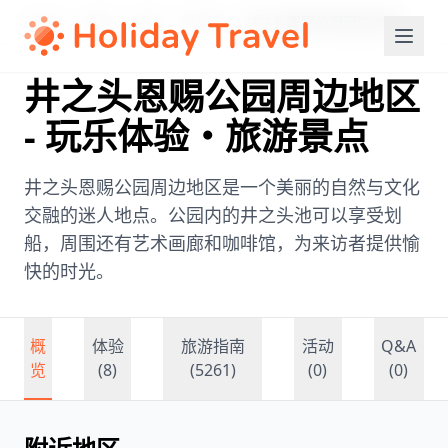
Home
/
关东
/
东京
/
吉祥寺
/
井之头恩赐公园周边地区
井之头恩赐公园周边地区
- 玩乐体验・旅游景点
井之头恩赐公园周边地区是一个美丽的自然与文化
交融的迷人地点。公园内的井之头池可以享受划
船，周围还有艺术画廊和咖啡馆，为来访者提供愉
快的时光。
概
体验
旅游指南
活动
Q&A
览
(8)
(5261)
(0)
(0)