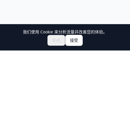
我们使用 Cookie 来分析流量并改善您的体验。
拒绝
接受
Holiday Travel
发现日本的精彩体验
探索
体验
新文化体验
目的地