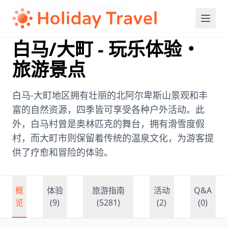
Home
/
中部
/
长野
/
白马/大町
白马/大町 - 玩乐体验・
旅游景点
白马-大町地区拥有壮丽的北阿尔卑斯山景观和丰
富的自然资源，四季皆可享受各种户外活动。此
外，白马村曾是奥林匹克的舞台，拥有滑雪度假
村，而大町市则保留着传统的温泉文化，为游客提
供了疗愈和冒险的体验。
概
体验
旅游指南
活动
Q&A
览
(9)
(5281)
(2)
(0)