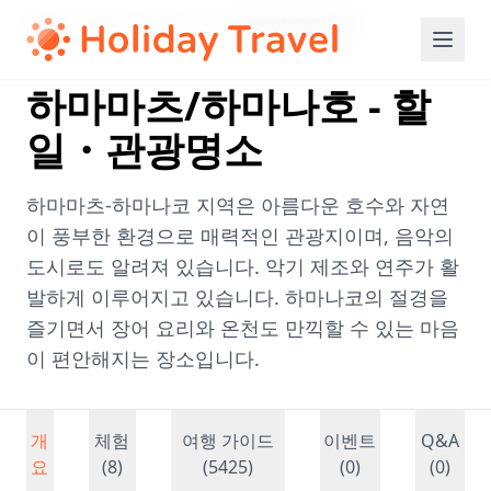
Home
/
주부
/
시즈오카
/
하마마츠/하마나호
하마마츠/하마나호 - 할
일・관광명소
하마마츠-하마나코 지역은 아름다운 호수와 자연
이 풍부한 환경으로 매력적인 관광지이며, 음악의
도시로도 알려져 있습니다. 악기 제조와 연주가 활
발하게 이루어지고 있습니다. 하마나코의 절경을
즐기면서 장어 요리와 온천도 만끽할 수 있는 마음
이 편안해지는 장소입니다.
개
체험
여행 가이드
이벤트
Q&A
요
(8)
(5425)
(0)
(0)