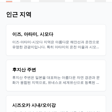
인근 지역
이즈, 아타미, 시모다
이즈-아타미-시모다 지역은 아름다운 해안선과 온천으로
유명한 관광지입니다. 특히 아타미의 온천 마을과 시모다
의 시라하마 해변은 많은 관광객들에게 인기가 있습니다.
또한, 풍부한 자연과 역사적 문화가 숨쉬는 이 지역에서
는 사계절의 풍경을 즐기면서 현지의 신선한 해산물과 전
통 축제를 만끽할 수 있습니다.
후지산 주변
후지산 주변은 일본을 대표하는 아름다운 자연 경관과 문
화가 융합된 지역으로, 유네스코 세계유산으로 등록된 후
지산의 장대한 모습이 방문객들을 매료시킵니다. 사계절
의 풍경, 후지오호, 온천, 전통 축제가 풍부하여 방문할
때마다 새로운 발견이 있는 특별한 장소입니다.
시즈오카 시내/오이강