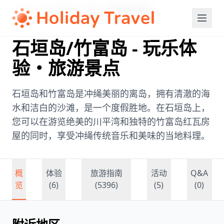
Home
/
九州/冲绳
/
冲绳
/
石垣岛/竹富岛
石垣岛/竹富岛 - 玩乐体
验・旅游景点
石垣岛和竹富岛是冲绳美丽的离岛，拥有清澈的海
水和洁白的沙滩，是一个度假胜地。在石垣岛上，
您可以在游览绝美的川平湾和独特的竹富岛红瓦房
屋的同时，享受冲绳传统音乐和美味的当地料理。
概
体验
旅游指南
活动
Q&A
览
(6)
(5396)
(5)
(0)