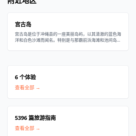
附近地区
宫古岛
宫古岛是位于冲绳县的一座美丽岛屿，以其清澈的蓝色海
洋和白色沙滩而闻名。特别是与那霸前浜海滩和池间岛的
绝美风景非常著名，吸引了众多游客，是一个可以体验丰
富自然和独特文化的旅游景点。
6 个体验
查看全部 →
5396 篇旅游指南
查看全部 →