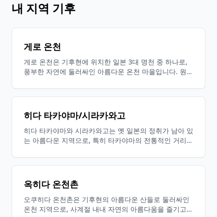
내 지역 기후
게로 온천
게로 온천은 기후현에 위치한 일본 3대 명천 중 하나로,
풍부한 자연에 둘러싸인 아름다운 온천 마을입니다. 원천
에서 나오는 유황의 향기를 느끼고, 치유의 온천에 몸을
담그며 사계절의 풍경을 즐길 수 있는 몸과 마음이 모두
힐링되는 장소입니다.
히다 타카야마/시라카와고
히다 타카야마와 시라카와고는 옛 일본의 정취가 남아 있
는 아름다운 지역으로, 특히 타카야마의 전통적인 거리
풍경과 시라카와고의 갓쇼즈쿠리 마을은 유네스코 세계
유산으로 등록되어 있습니다. 사계절의 자연미와 함께 지
역의 맛있는 음식 문화와 온천도 즐길 수 있는 따뜻한 여
행 목적지입니다.
옥히다 온천촌
오쿠히다 온천촌은 기후현의 아름다운 산들로 둘러싸인
온천 지역으로, 사계절 내내 자연의 아름다움을 즐기고,