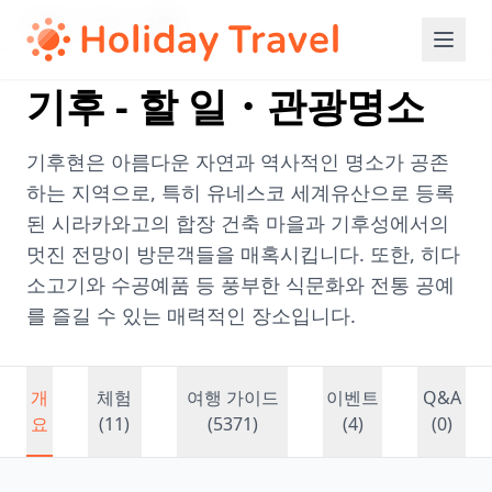
Home
/
주부
/
기후
기후 - 할 일・관광명소
기후현은 아름다운 자연과 역사적인 명소가 공존
하는 지역으로, 특히 유네스코 세계유산으로 등록
된 시라카와고의 합장 건축 마을과 기후성에서의
멋진 전망이 방문객들을 매혹시킵니다. 또한, 히다
소고기와 수공예품 등 풍부한 식문화와 전통 공예
를 즐길 수 있는 매력적인 장소입니다.
개
체험
여행 가이드
이벤트
Q&A
요
(11)
(5371)
(4)
(0)