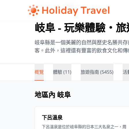
Home
/
中部
/
岐阜
岐阜 - 玩樂體驗・
岐阜縣是一個美麗的自然與歷史名勝共存
客。此外，這裡還有豐富的飲食文化和傳
概覽
體驗 (11)
旅遊指南 (5455)
活動
地區內 岐阜
下呂溫泉
下呂溫泉是位於岐阜縣的日本三大名泉之一，周