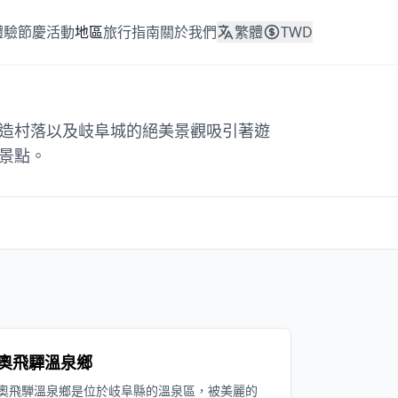
體驗
節慶活動
地區
旅行指南
關於我們
繁體
TWD
造村落以及岐阜城的絕美景觀吸引著遊
景點。
奧飛驒溫泉鄉
奧飛騨溫泉鄉是位於岐阜縣的溫泉區，被美麗的