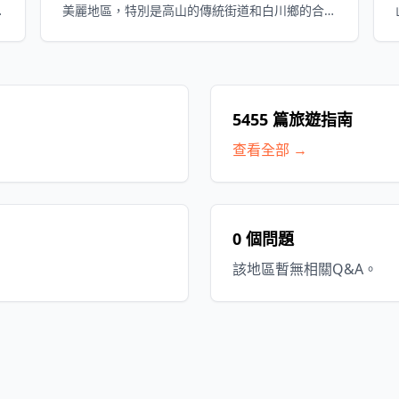
美麗地區，特別是高山的傳統街道和白川鄉的合
掌造村落，均被列為聯合國教科文組織世界遺
產。這裡是一個溫暖人心的旅遊目的地，可以享
受四季的自然美，以及當地美味的飲食文化和溫
泉。
5455 篇旅遊指南
查看全部 →
0 個問題
該地區暫無相關Q&A。