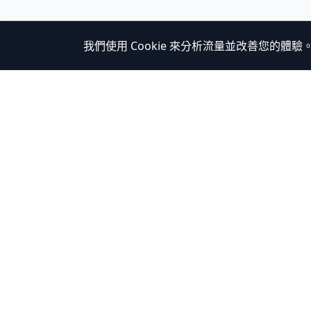
我們使用 Cookie 來分析流量並改善您的體驗
Holiday Travel
探索
體驗
發現日本的精彩體驗
新文
目的
旅行
諮詢
關於