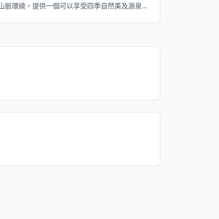
山脈環繞，提供一個可以享受四季自然美及源泉
直流溫泉的療癒之地。周邊有傳統的合掌造村落
和節慶活動，讓遊客在體驗當地文化和歷史的同
時，身心都能得到放鬆。