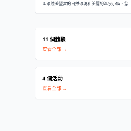
圍環繞著豐富的自然環境和美麗的溫泉小鎮。您
可以享受到從源泉湧出的硫磺香氣，浸泡在療癒
的溫泉中，欣賞四季各異的風景，讓身心都能夠
放鬆與恢復。
11 個體驗
查看全部 →
4 個活動
查看全部 →