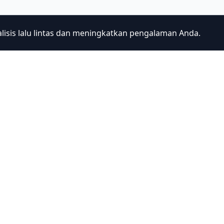
sis lalu lintas dan meningkatkan pengalaman Anda.
re
Legal
iences
Privacy Policy
ulture Experiences
Terms of Service
nations
Terms & Conditions
l Guides
Specified Commercial Transact
ur Guides
Translation Disclaimer
 Us
Cookie Settings