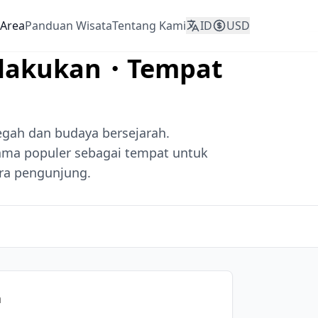
Area
Panduan Wisata
Tentang Kami
ID
USD
Dilakukan・Tempat
gah dan budaya bersejarah.
ama populer sebagai tempat untuk
ra pengunjung.
a