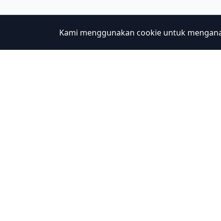
Kami menggunakan cookie untuk menganali
Holiday Travel
Explo
Exper
Discover Amazing Experiences in
Japan
New C
Desti
Trave
Ask O
About