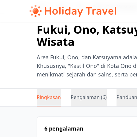
Home
/
Chubu
/
Fukui
/
Fukui, Ono, Katsuya
Fukui, Ono, Kats
Wisata
Area Fukui, Ono, dan Katsuyama ada
Khususnya, "Kastil Ono" di Kota Ono
menikmati sejarah dan sains, serta 
Ringkasan
Pengalaman (6)
Panduan 
6 pengalaman