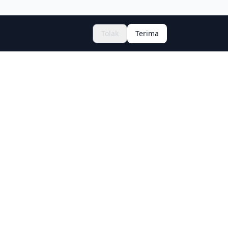
Tolak
Terima
Contact
Contact Form →
Follow Us
ions