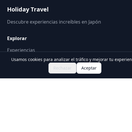
Holiday Travel
Descubre experiencias increíbles en Japón
Explorar
Experiencias
Nuevas Experiencias Culturales
Usamos cookies para analizar el tráfico y mejorar tu experien
Rechazar
Aceptar
Destinos
Guías de viaje
Pregunta a nuestros guías
Sobre nosotros
Legal
Política de privacidad