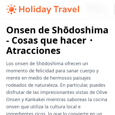
Onsen de
Home
/
Shikoku
/
Kagawa
/
Shodoshima
/
Shōdoshima
Onsen de Shōdoshima
- Cosas que hacer・
Atracciones
Los onsen de Shōdoshima ofrecen un
momento de felicidad para sanar cuerpo y
mente en medio de hermosos paisajes
rodeados de naturaleza. En particular, puedes
disfrutar de las impresionantes vistas de Olive
Onsen y Kankakei mientras saboreas la cocina
onsen que utiliza la cultura local e
ingredientes ricos, lo que lo convierte en un